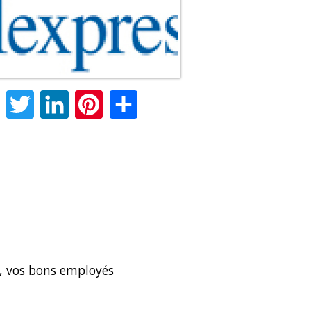
Facebook
Twitter
LinkedIn
Pinterest
Share
n, vos bons employés