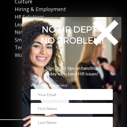
Culture
Hiring & Employment
HR Solutions
Leadership
NO HR DEPT?
Networking
NO PROBLEM!
Small Business
Terminations
Working in Canada
Sign up for tips on handling
today's trickiest HR issues!
We respect your privacy :