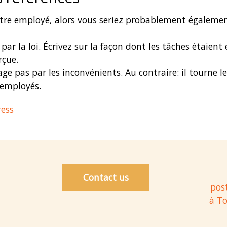
votre employé, alors vous seriez probablement égalemen
s par la loi. Écrivez sur la façon dont les tâches étaie
rçue.
e pas par les inconvénients. Au contraire: il tourne le n
-employés.
ress
Contact us
post
à To